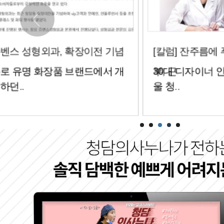
[칼럼] 잔주름에 푸석푸석한 피
[칼럼] 다양
30대 디자이너 안재영씨(가명, 서
100세 시대
부, 근
하..
울 청..
강하게..