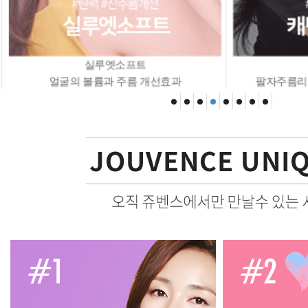
실루엣소프트
얼굴의 볼륨과 주름 개선효과
팔자주름리프