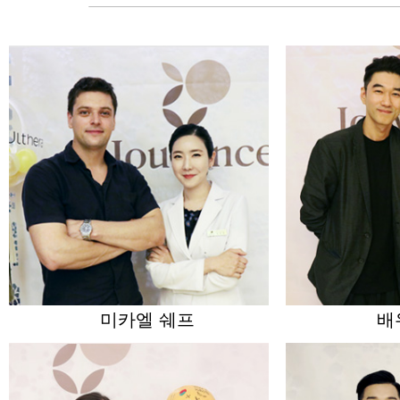
미카엘 쉐프
배