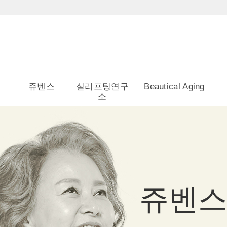
쥬벤스
실리프팅연구
Beautical Aging
소
쥬벤스