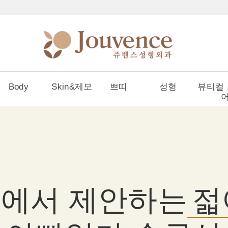
Body
Skin&제모
쁘띠
성형
뷰티컬
에서 제안하는
젋