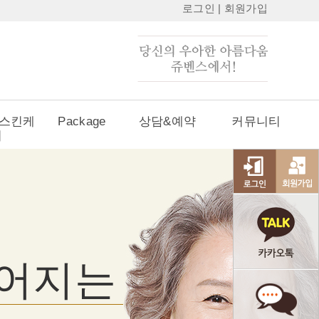
로그인
|
회원가입
 스킨케
Package
상담&예약
커뮤니티
어
어지는