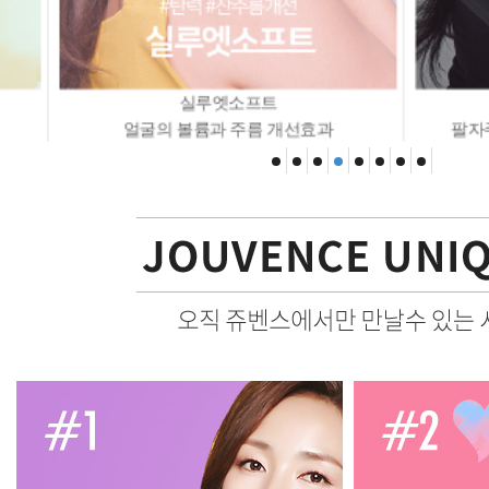
실루엣소프트
얼굴의 볼륨과 주름 개선효과
팔자주름리프