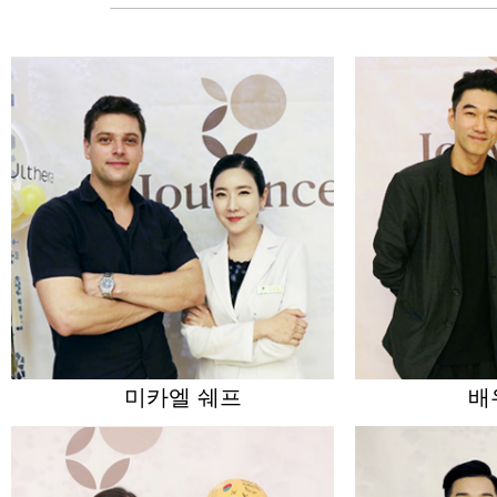
미카엘 쉐프
배