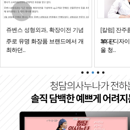
[칼럼] 잔주름에 푸석푸석한 피
[칼럼] 다양
30대 디자이너 안재영씨(가명, 서
100세 시대
부, 근
하..
울 청..
강하게..