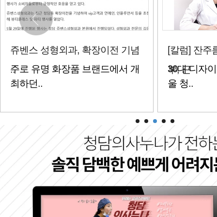
[칼럼] 잔주름에 푸석푸석한 피
[칼럼] 다양
30대 디자이너 안재영씨(가명, 서
100세 시대
부, 근
하..
울 청..
강하게..