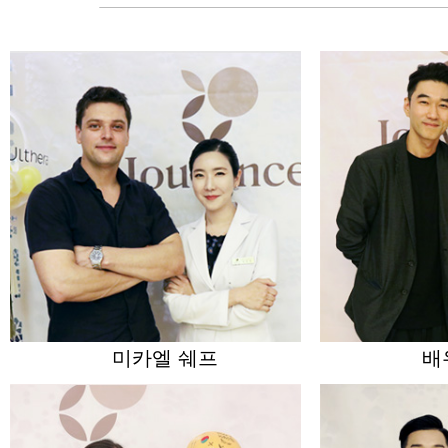
미카엘 쉐프
배