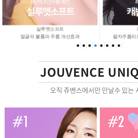
실루엣소프트
얼굴의 볼륨과 주름 개선효과
팔자주름리프